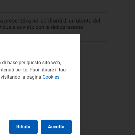
prescrittiva nei confronti di un utente del
iduale avviato con la deliberazione
 di base per questo sito web,
enuti per te. Puoi ritirare il tuo
e visitando la pagina
Cookies
à Ambientale
Rifiuta
Accetta