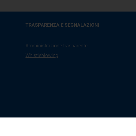
TRASPARENZA E SEGNALAZIONI
Amministrazione trasparente
Whistleblowing
X
Linkedin
Youtube
Facebook
tione
Seguici su: