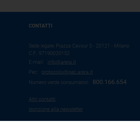
CONTATTI
Sede legale: Piazza Cavour 5 - 20121 - Milano
C.F.: 97190020152
E-mail:
info@arera.it
Pec:
protocollo@pec.arera.it
800.166.654
Numero verde consumatori:
Altri contatti
Iscrizione alla newsletter
Termini
Social Media
Coo