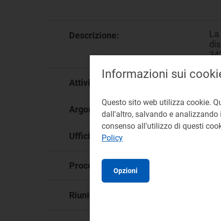
La 
Descrizione:
dis
34
Informazioni sui cooki
Me
Attività:
Questo sito web utilizza cookie. Q
St
Argomento:
dall'altro, salvando e analizzando i
consenso all'utilizzo di questi co
DM
Ufficio responsabile:
Policy
De
Procedimento:
Opzioni
99
Riunione: