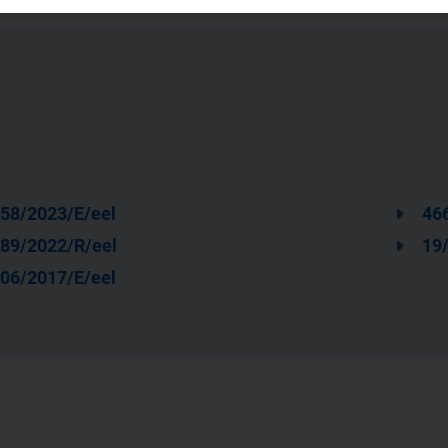
58/2023/E/eel
46
89/2022/R/eel
19/
06/2017/E/eel