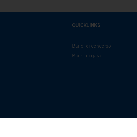
QUICKLINKS
Bandi di concorso
Bandi di gara
kies
Privacy
Accessibilità
Ges