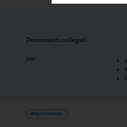
Documenti collegati
Atti:
5
3
1
dispacciamento