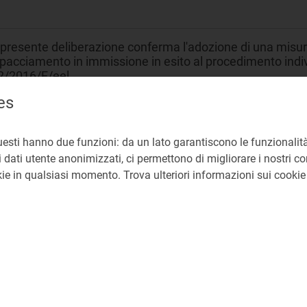
presente deliberazione conferma l'adozione di una misura 
pacciamento in immissione in esito al procedimento indiv
2/2016/E/eel.
es
rcato all’ingrosso
uesti hanno due funzioni: da un lato garantiscono le funzionalità
rategie di programmazione e offerta degli UDD
 dati utente anonimizzati, ci permettono di migliorare i nostri cont
okie in qualsiasi momento. Trova ulteriori informazioni sui cooki
EA Direzione Mercati Energia all'Ingrosso e Sostenibilit
libera 342/2016/E/eel
6