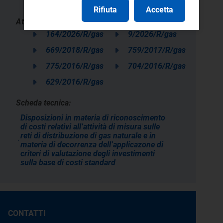
Rifiuta
Accetta
Atti:
164/2026/R/gas
9/2026/R/gas
669/2018/R/gas
759/2017/R/gas
775/2016/R/gas
704/2016/R/gas
629/2016/R/gas
Scheda tecnica:
Disposizioni in materia di riconoscimento
di costi relativi all’attività di misura sulle
reti di distribuzione di gas naturale e in
materia di decorrenza dell’applicazone di
criteri di valutazione degli investimenti
sulla base di costi standard
CONTATTI