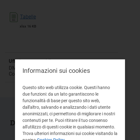
Tabelle
xlsx 16 KB
Ufficio responsabile:
DMRT Direzione Mercati Retail e Tutele dei
Informazioni sui cookies
Consumatori di Energia
Questo sito web utilizza cookie. Questi hanno
due funzioni: da un lato garantiscono le
funzionalità di base per questo sito web,
dall'altro, salvando e analizzando i dati utente
anonimizzati, ci permettono di migliorare i nostri
contenuti per te. Puoi ritirare il tuo consenso
Documenti collegati
all'utilizzo di questi cookie in qualsiasi momento.
Trova ulteriori informazioni sui cookie visitando la
pagina
Cookies Policy