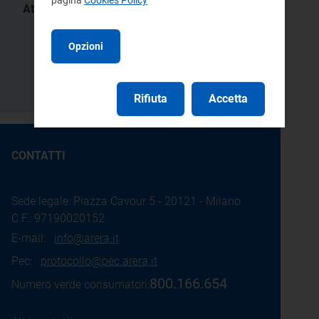
Atti:
7/2018 -
363/2018/R/eel
DMRT
Opzioni
364/2018/R/eel
365/2018/R/gas
2/2018 -
359/2018/R/com
DMRT
Rifiuta
Accetta
CONTATTI
Sede legale: Piazza Cavour 5 - 20121 - Milano
C.F.: 97190020152
E-mail:
info@arera.it
Pec:
protocollo@pec.arera.it
800.166.654
Numero verde consumatori: