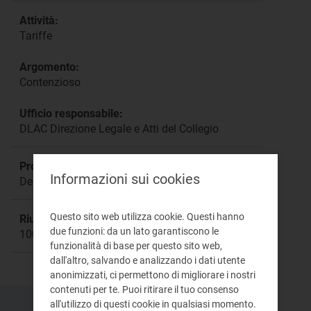
Attività:
Tariffe
Argomento:
Contenzioso
Ufficio responsabile:
DLAC Direzione Legale e Atti del Collegio
Procedimento:
Informazioni sui cookies
Deliberazione: 107/2015/R/idr
Questo sito web utilizza cookie. Questi hanno
Riunione:
due funzioni: da un lato garantiscono le
1008
funzionalità di base per questo sito web,
dall'altro, salvando e analizzando i dati utente
anonimizzati, ci permettono di migliorare i nostri
contenuti per te. Puoi ritirare il tuo consenso
all'utilizzo di questi cookie in qualsiasi momento.