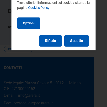
Trova ulteriori informazioni sui cookie visitando la
pagina
Cookies Policy
Documenti collegati
Opzioni
Atti:
107/2015/R/idr
Rifiuta
Accetta
contenzioso
CONTATTI
Sede legale: Piazza Cavour 5 - 20121 - Milano
C.F.: 97190020152
E-mail:
info@arera.it
Pec:
protocollo@pec.arera.it