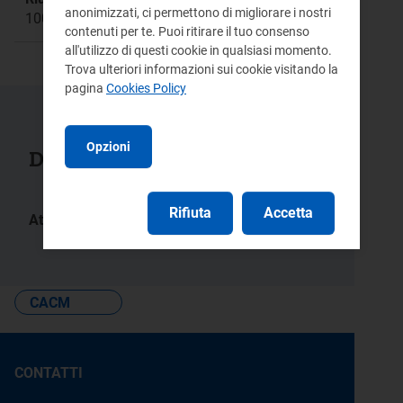
anonimizzati, ci permettono di migliorare i nostri
1009
contenuti per te. Puoi ritirare il tuo consenso
all'utilizzo di questi cookie in qualsiasi momento.
Trova ulteriori informazioni sui cookie visitando la
pagina
Cookies Policy
Opzioni
Documenti collegati
Rifiuta
Accetta
Atti:
290/2018/R/eel
CACM
CONTATTI