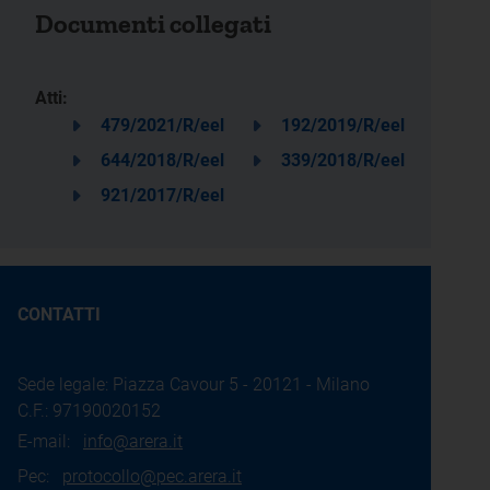
Documenti collegati
Atti:
479/2021/R/eel
192/2019/R/eel
644/2018/R/eel
339/2018/R/eel
921/2017/R/eel
CONTATTI
Sede legale: Piazza Cavour 5 - 20121 - Milano
C.F.: 97190020152
E-mail:
info@arera.it
Pec:
protocollo@pec.arera.it