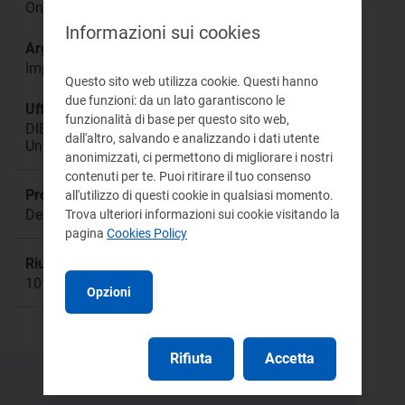
Oneri generali
Informazioni sui cookies
Argomento:
Imprese energivore
Questo sito web utilizza cookie. Questi hanno
due funzioni: da un lato garantiscono le
Ufficio responsabile:
funzionalità di base per questo sito web,
DIEU Direzione Infrastrutture Energia e
dall'altro, salvando e analizzando i dati utente
Unbundling
anonimizzati, ci permettono di migliorare i nostri
contenuti per te. Puoi ritirare il tuo consenso
Procedimento:
all'utilizzo di questi cookie in qualsiasi momento.
Deliberazione 921/2017/R/eel
Trova ulteriori informazioni sui cookie visitando la
pagina
Cookies Policy
Riunione:
1019
Opzioni
Rifiuta
Accetta