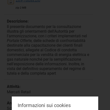
289-18oss.zip
zip 2 MB
Descrizione:
Il presente documento per la consultazione
illustra gli orientamenti dell'Autorità per
l'armonizzazione, con i criteri implementati nel
Portale Offerte,
delle schede di confrontabilità
destinate alla capacitazione dei clienti finali
domestici, allegate al Codice di condotta
commerciale per la vendita di energia elettrica e
gas naturale nonché per la semplificazione
nell'esposizione delle informazioni. Inoltre, in
vista del definitivo superamento del regime di
tutela e della completa apert
Attività:
Mercati Retail
Argomento:
Informazioni sui cookies
Schede di confrontabilità