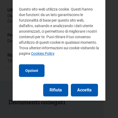
Questo sito web utilizza cookie. Questi hanno
Ufficio responsabile:
due funzioni: da un lato garantiscono le
DMRT Direzione Mercati Retail e Tutele dei
funzionalità di base per questo sito web,
Consumatori di Energia
dall'altro, salvando e analizzando i dati utente
anonimizzati, ci permettono di migliorare i nostri
Procedimento:
contenuti per te. Puoi ritirare il tuo consenso
Deliberazione 610/2017/R/com
all'utilizzo di questi cookie in qualsiasi momento.
Trova ulteriori informazioni sui cookie visitando la
pagina
Cookies Policy
Riunione:
1019
Opzioni
Rifiuta
Accetta
Documenti collegati