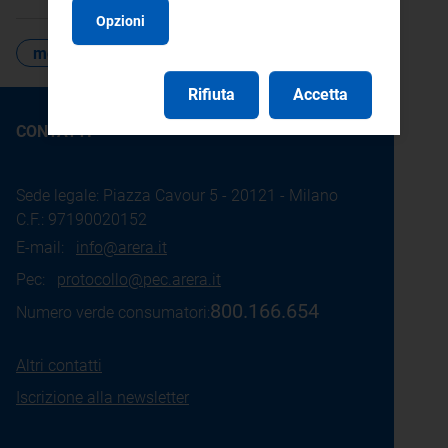
Opzioni
mercati ingrosso
Rifiuta
Accetta
CONTATTI
Sede legale: Piazza Cavour 5 - 20121 - Milano
C.F.: 97190020152
E-mail:
info@arera.it
Pec:
protocollo@pec.arera.it
800.166.654
Numero verde consumatori:
Altri contatti
Iscrizione alla newsletter