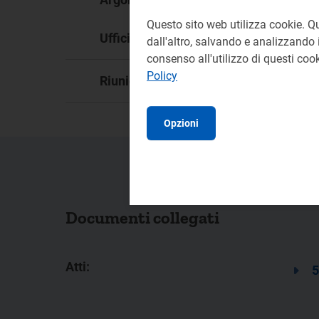
Questo sito web utilizza cookie. Q
DLA
Ufficio responsabile:
dall'altro, salvando e analizzando i
consenso all'utilizzo di questi co
Policy
10
Riunione:
Opzioni
Documenti collegati
Atti:
5