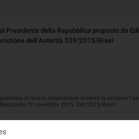
 al Presidente della Repubblica proposto da Ed
erazione dell’Autorità 539/2015/R/eel
osizione al ricorso straordinario avverso la circolare Cs
liberazione 12 novembre 2015, 539/2015/R/eel.
ntenzioso
es
temi di distribuzione chiusi