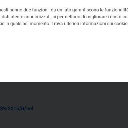
uesti hanno due funzioni: da un lato garantiscono le funzionalità
C Direzione Legale e Atti del Collegio
 dati utente anonimizzati, ci permettono di migliorare i nostri cont
okie in qualsiasi momento. Trova ulteriori informazioni sui cooki
60
39/2015/R/eel