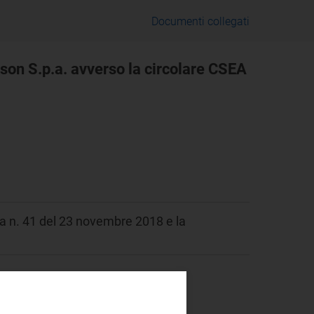
Documenti collegati
ison S.p.a. avverso la circolare CSEA
ea n. 41 del 23 novembre 2018 e la