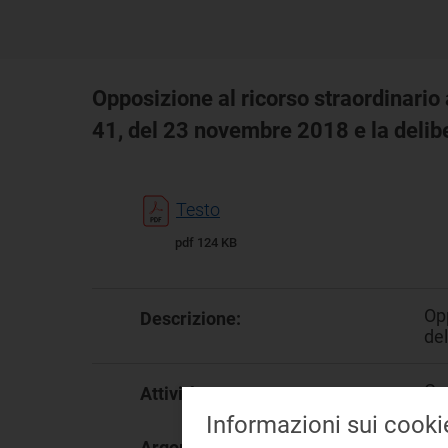
Opposizione al ricorso straordinario
41, del 23 novembre 2018 e la delib
Testo
pdf 124 KB
Opp
Descrizione:
de
Co
Attività:
Informazioni sui cooki
Sis
Argomento: