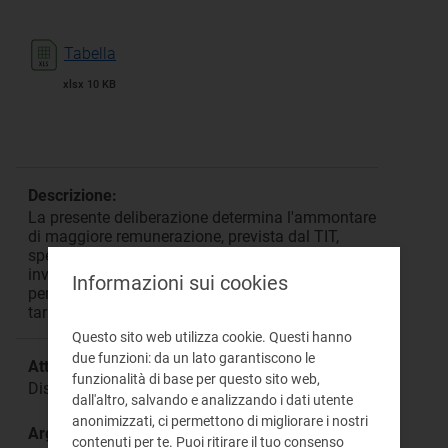
Tabella
xlsx 10 KB
Descrizione:
La presente deliberazione determina l'ammontare
di maggiore remunerazione, prevista dal TIT,
spettante all'impresa RetiPiù Srl, riferita agli
investimenti incentivati entrati in esercizio nel
Informazioni sui cookies
periodo di regolazione 2012-2013, per l'anno
tariffario 2018.
Questo sito web utilizza cookie. Questi hanno
due funzioni: da un lato garantiscono le
Attività:
funzionalità di base per questo sito web,
Distribuzione
dall'altro, salvando e analizzando i dati utente
anonimizzati, ci permettono di migliorare i nostri
Argomento:
contenuti per te. Puoi ritirare il tuo consenso