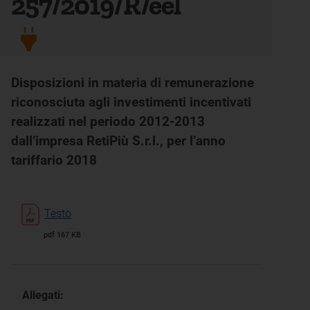
257/2019/R/eel
Disposizioni in materia di remunerazione
riconosciuta agli investimenti incentivati
realizzati nel periodo 2012-2013
dall’impresa RetiPiù S.r.l., per l’anno
tariffario 2018
Testo
pdf 167 KB
Allegati: