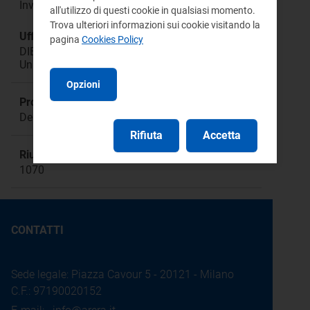
Investimenti incentivati
all'utilizzo di questi cookie in qualsiasi momento.
Trova ulteriori informazioni sui cookie visitando la
Ufficio responsabile:
pagina
Cookies Policy
DIEU Direzione Infrastrutture Energia e
Unbundling
Opzioni
Procedimento:
Deliberazione 654/2015/R/eel - TIT
Rifiuta
Accetta
Riunione:
1070
CONTATTI
Sede legale: Piazza Cavour 5 - 20121 - Milano
C.F.: 97190020152