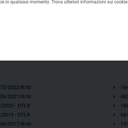
okie in qualsiasi momento. Trova ulteriori informazioni sui cooki
73/2022/R/tlr
164
26/2021/R/tlr
463
/2020 - DTLR
188
/2019 - DTLR
661
06/2017/R/tlr
19/