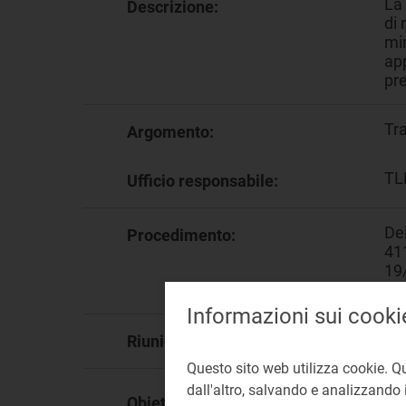
La 
Descrizione:
di 
min
app
pre
Tr
Argomento:
TL
Ufficio responsabile:
Del
Procedimento:
41
19/
20
Informazioni sui cooki
10
Riunione:
Questo sito web utilizza cookie. Q
dall'altro, salvando e analizzando i
Obiettivo Strategico:
OS