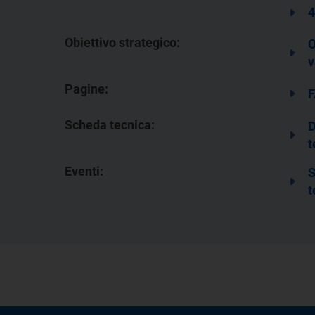
4
Obiettivo strategico:
O
v
Pagine:
F
Scheda tecnica:
D
t
Eventi:
S
t