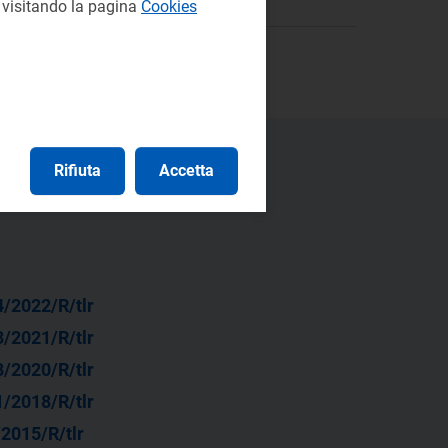
e visitando la pagina
Cookies
Rifiuta
Accetta
/2022/R/tlr
/2021/R/tlr
/2020/R/tlr
/2018/R/tlr
2015/R/tlr