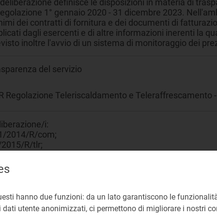
deliberazione definisce le disposizioni in materia di traspa
regolazione 1° gennaio 2020 - 31 dicembre 2023. Nell'amb
imi dei contratti di fornitura e dei documenti di fatturazi
licati dagli esercenti e di altre informazioni inerenti la qu
visto inoltre l'avvio di un sistema di monitoraggio dei pre
asparenza del servizio
R Regolazione Teleriscaldamento e Teleraffrescamento - 
iberazione/i:
1/2014/R/com;
2015/R/tlr;
6/2017/R/tlr.
es
73
uesti hanno due funzioni: da un lato garantiscono le funzionalità
 dati utente anonimizzati, ci permettono di migliorare i nostri cont
.2 Consapevolezza del consumatore e trasparenza per una 