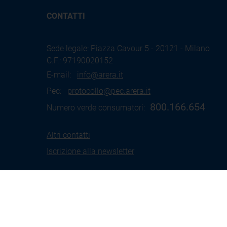
CONTATTI
Sede legale: Piazza Cavour 5 - 20121 - Milano
C.F.: 97190020152
E-mail:
info@arera.it
Pec:
protocollo@pec.arera.it
800.166.654
Numero verde consumatori:
Altri contatti
Iscrizione alla newsletter
Termini
Social Media
Coo
d'uso
Policy
Pol