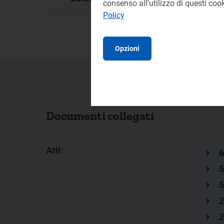
consenso all'utilizzo di questi co
Policy
Opzioni
Documenti collegati
Atti:
6
5
5
2
2