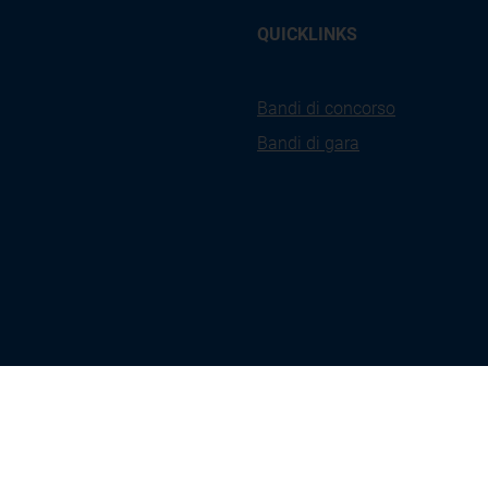
QUICKLINKS
Bandi di concorso
Bandi di gara
kies
Privacy
Accessibilità
Ges
icy
Policy
Coo