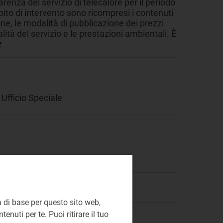
renza del servizio di telecalore per il periodo
ito di intervento sono ricompresi i contenuti
one, le modalità di pubblicazione dei prezzi
alità del servizio e le prestazioni ambientali. È
z
Ufficio Speciale
 di base per questo sito web,
enuti per te. Puoi ritirare il tuo
migliore valutazione del servizio