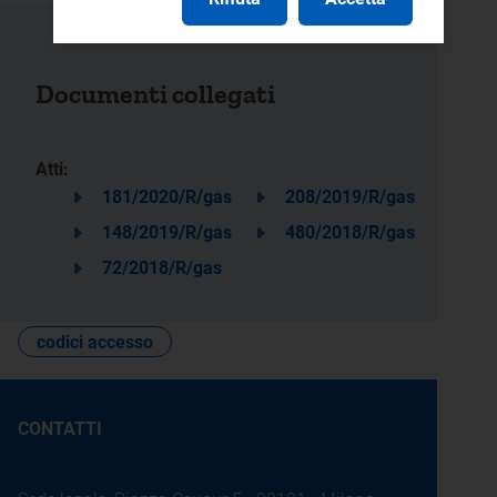
Documenti collegati
Atti:
181/2020/R/gas
208/2019/R/gas
148/2019/R/gas
480/2018/R/gas
72/2018/R/gas
codici accesso
CONTATTI