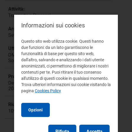
Attività:
Trasporto e Processi
Informazioni sui cookies
Argomento:
Settlement Gas
Questo sito web utilizza cookie. Questi hanno
due funzioni: da un lato garantiscono le
Ufficio responsabile:
funzionalità di base per questo sito web,
DMEA Direzione Mercati Energia all'Ingrosso e
dall'altro, salvando e analizzando i dati utente
Sostenibilità Ambientale
anonimizzati, ci permettono di migliorare i nostri
contenuti per te. Puoi ritirare il tuo consenso
Procedimento:
all'utilizzo di questi cookie in qualsiasi momento.
Deliberazioni: 72/2018/R/gas, 148/2019/R/gas,
Trova ulteriori informazioni sui cookie visitando la
208/2019/R/gas
pagina
Cookies Policy
Riunione:
Opzioni
1092
Rifiuta
Accetta