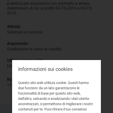
pubblica per assunzioni con contratto a tempo
determinato di cui ai profili E4-TD-2016 e G3-TD-
2016.
Attività:
Selezioni e concorsi
Argomento:
Graduatorie in corso di validità
Ufficio responsabile:
DAGR Direzione Affari Generali e Risorse
Informazioni sui cookies
Riunione:
Questo sito web utilizza cookie. Questi hanno
1103
due funzioni: da un lato garantiscono le
funzionalità di base per questo sito web,
dall'altro, salvando e analizzando i dati utente
anonimizzati, ci permettono di migliorare i nostri
contenuti per te. Puoi ritirare il tuo consenso