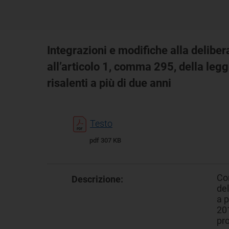
Integrazioni e modifiche alla deliber
all’articolo 1, comma 295, della legg
risalenti a più di due anni
Testo
pdf 307 KB
Con
Descrizione:
del
a p
201
pro