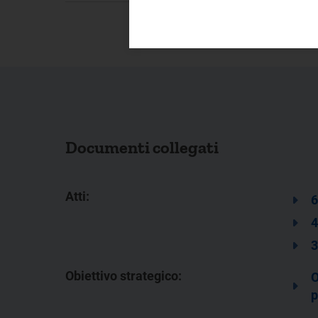
Documenti collegati
Atti:
6
4
3
Obiettivo strategico:
O
p