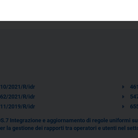
10/2021/R/idr
46
62/2021/R/idr
54
11/2019/R/idr
65
S.7 Integrazione e aggiornamento di regole uniformi sul
er la gestione dei rapporti tra operatori e utenti nel sett