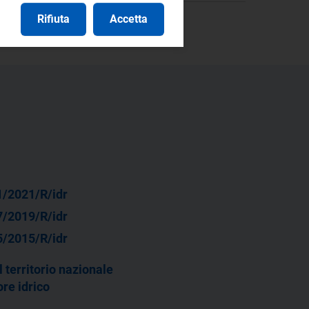
Rifiuta
Accetta
1/2021/R/idr
7/2019/R/idr
5/2015/R/idr
 territorio nazionale
ore idrico