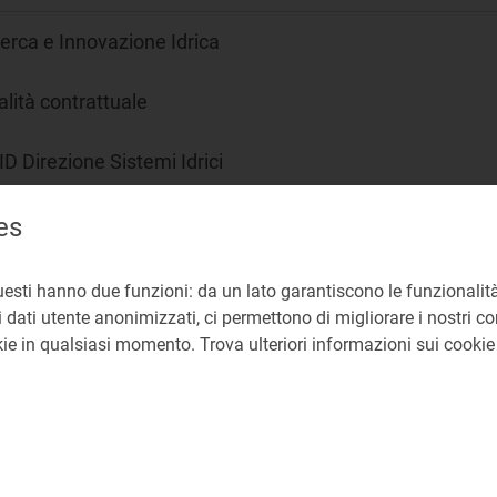
erca e Innovazione Idrica
lità contrattuale
D Direzione Sistemi Idrici
es
liberazioni: 655/2015/R/idr
1/2018/R/idr
7/2019/R/idr
uesti hanno due funzioni: da un lato garantiscono le funzionalità
 dati utente anonimizzati, ci permettono di migliorare i nostri cont
okie in qualsiasi momento. Trova ulteriori informazioni sui cooki
12
7 Integrazione e aggiornamento di regole uniformi sul terri
 operatori e utenti nel settore idrico