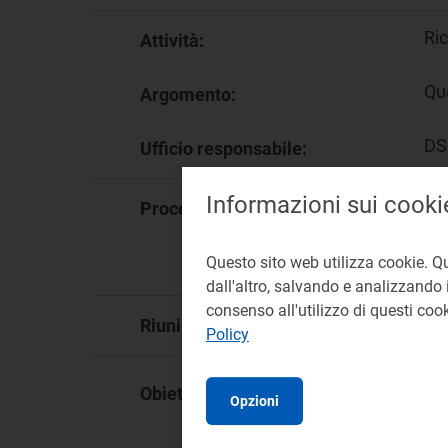
Ric
Attività:
Qua
Argomento:
DSI
Ufficio responsabile:
Informazioni sui cooki
De
Procedimento:
57
54
Questo sito web utilizza cookie. Q
dall'altro, salvando e analizzando i
consenso all'utilizzo di questi co
11
Riunione:
Policy
Obiettivo Strategico:
OS.
Opzioni
tra