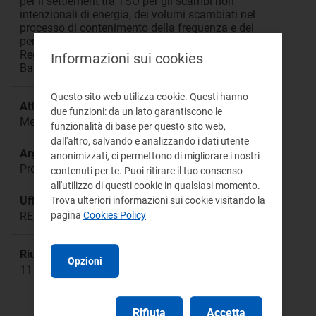
per il settlement tra TSO per gli scambi non
intenzionali di energia, dei volumi scambiati nel
processo di contenimento della frequenza e dei
periodi di rampa, predisposta ai sensi del
Regolamento UE 2017/2195 (Regolamento
Informazioni sui cookies
Balancing)
Questo sito web utilizza cookie. Questi hanno
Attività:
due funzioni: da un lato garantiscono le
Mercato all'ingrosso
funzionalità di base per questo sito web,
dall'altro, salvando e analizzando i dati utente
Argomento:
anonimizzati, ci permettono di migliorare i nostri
Procedure Codice di rete Balancing
contenuti per te. Puoi ritirare il tuo consenso
all'utilizzo di questi cookie in qualsiasi momento.
Ufficio responsabile:
Trova ulteriori informazioni sui cookie visitando la
pagina
Cookies Policy
REU Ufficio Speciale Regolazione Euro-Unitaria
Riunione:
Opzioni
1114
Rifiuta
Accetta