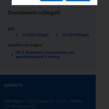
Documenti collegati
Atti:
31/2021/R/gas
67/2019/R/gas
Obiettivo strategico:
OS.4 Sostenere l'innovazione con
sperimentazioni e ricerca
CONTATTI
Sede legale: Piazza Cavour 5 - 20121 - Milano
C.F.: 97190020152