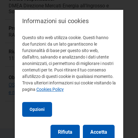
DMEA Direzione Mercati Energia all'Ingrosso e
Sostenibilità Ambientale
Informazioni sui cookies
Procedimento:
RAST
Questo sito web utilizza cookie. Questi hanno
due funzioni: da un lato garantiscono le
funzionalità di base per questo sito web,
Riunione:
dall'altro, salvando e analizzando i dati utente
1116
anonimizzati, ci permettono di migliorare i nostri
contenuti per te. Puoi ritirare il tuo consenso
all'utilizzo di questi cookie in qualsiasi momento.
Obiettivo Strategico:
Trova ulteriori informazioni sui cookie visitando la
OS.4 Sostenere l'innovazione con sperimentazioni
pagina
Cookies Policy
e ricerca
Opzioni
Rifiuta
Accetta