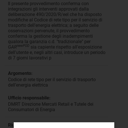
Il presente provvedimento conferma con
integrazioni gli interventi approvati dalla
deliberazione 490/2020/R/eel che ha disposto
modifiche al Codice di rete tipo per il servizio di
trasporto dell'energia elettrica; a seguito delle
osservazioni pervenute, il provvedimento
conferma la gestione degli inadempimenti
qualora la garanzia c.d. "tradizionale" per
newPOD
GAR
sia capiente rispetto all'esposizione
dell'utente e, negli altri casi, introduce un periodo
di 7 giorni lavorativi p
Argomento:
Codice di rete tipo per il servizio di trasporto
dell’energia elettrica
Ufficio responsabile:
DMRT Direzione Mercati Retail e Tutele dei
Consumatori di Energia
Riunione: