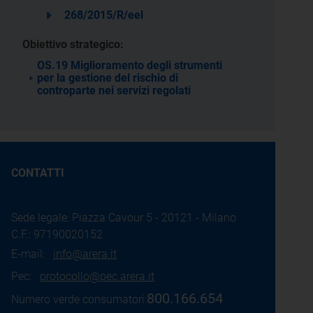
268/2015/R/eel
Obiettivo strategico:
OS.19 Miglioramento degli strumenti
per la gestione del rischio di
controparte nei servizi regolati
CONTATTI
Sede legale: Piazza Cavour 5 - 20121 - Milano
C.F.: 97190020152
E-mail:
info@arera.it
Pec:
protocollo@pec.arera.it
800.166.654
Numero verde consumatori: