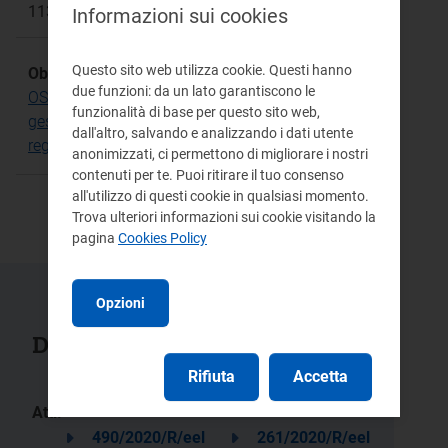
1139
Informazioni sui cookies
Questo sito web utilizza cookie. Questi hanno
Obiettivo Strategico:
due funzioni: da un lato garantiscono le
OS.19 Miglioramento degli strumenti per la
funzionalità di base per questo sito web,
gestione del rischio di controparte nei servizi
dall'altro, salvando e analizzando i dati utente
regolati
anonimizzati, ci permettono di migliorare i nostri
contenuti per te. Puoi ritirare il tuo consenso
all'utilizzo di questi cookie in qualsiasi momento.
Trova ulteriori informazioni sui cookie visitando la
pagina
Cookies Policy
Opzioni
Documenti collegati
Rifiuta
Accetta
Atti:
490/2020/R/eel
261/2020/R/eel