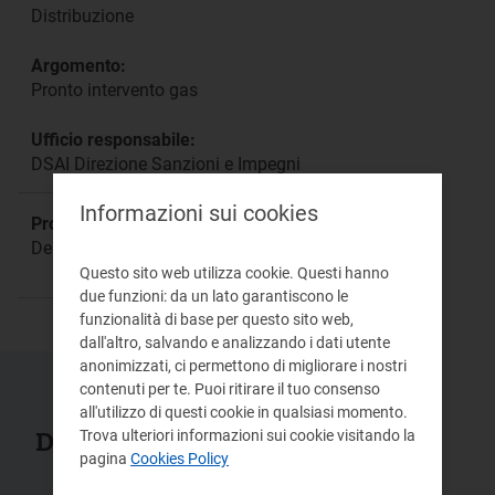
Distribuzione
Argomento:
Pronto intervento gas
Ufficio responsabile:
DSAI Direzione Sanzioni e Impegni
Informazioni sui cookies
Procedimento:
Deliberazione 52/2020/E/gas
Questo sito web utilizza cookie. Questi hanno
due funzioni: da un lato garantiscono le
funzionalità di base per questo sito web,
dall'altro, salvando e analizzando i dati utente
anonimizzati, ci permettono di migliorare i nostri
contenuti per te. Puoi ritirare il tuo consenso
all'utilizzo di questi cookie in qualsiasi momento.
Documenti collegati
Trova ulteriori informazioni sui cookie visitando la
pagina
Cookies Policy