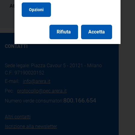
Atti:
Opzioni
52/2020/E/gas
Rifiuta
Accetta
CONTATTI
Sede legale: Piazza Cavour 5 - 20121 - Milano
C.F.: 97190020152
E-mail:
info@arera.it
Pec:
protocollo@pec.arera.it
800.166.654
Numero verde consumatori:
Altri contatti
Iscrizione alla newsletter