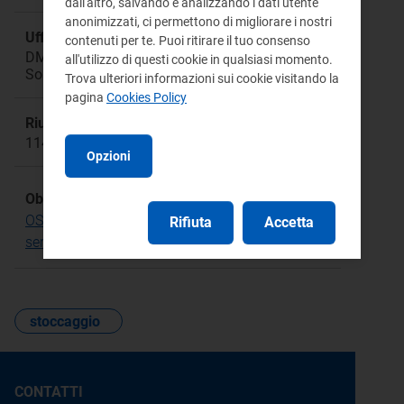
dall'altro, salvando e analizzando i dati utente
anonimizzati, ci permettono di migliorare i nostri
Ufficio responsabile:
contenuti per te. Puoi ritirare il tuo consenso
DMEA Direzione Mercati Energia all'Ingrosso e
all'utilizzo di questi cookie in qualsiasi momento.
Sostenibilità Ambientale
Trova ulteriori informazioni sui cookie visitando la
pagina
Cookies Policy
Riunione:
1148
Opzioni
Obiettivo Strategico:
OS.20 Regolazione per obiettivi di spesa e di
Rifiuta
Accetta
servizio
stoccaggio
CONTATTI