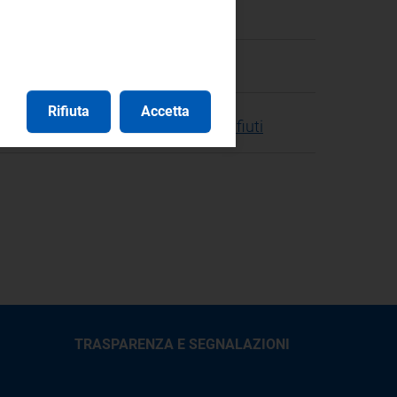
Rifiuta
Accetta
osti efficienti della gestione dei rifiuti
TRASPARENZA E SEGNALAZIONI