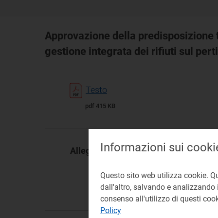
Approvazione della predisposizione ta
gestione integrata dei rifiuti sul pert
Testo
pdf 415 KB
Informazioni sui cooki
Allegati:
Questo sito web utilizza cookie. Q
dall'altro, salvando e analizzando i
consenso all'utilizzo di questi co
Policy