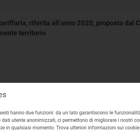
riffaria, riferita all’anno 2020, proposta dal 
inente territorio
es
Allegato A
pdf 245 KB
uesti hanno due funzioni: da un lato garantiscono le funzionalità
 dati utente anonimizzati, ci permettono di migliorare i nostri cont
okie in qualsiasi momento. Trova ulteriori informazioni sui cooki