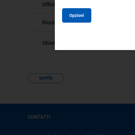
DRI
Ufficio responsabile:
Opzioni
11
Riunione:
Obiettivo Strategico:
OS.
tariffe
CONTATTI