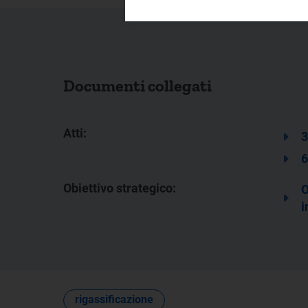
Documenti collegati
Atti:
3
6
Obiettivo strategico:
O
i
rigassificazione