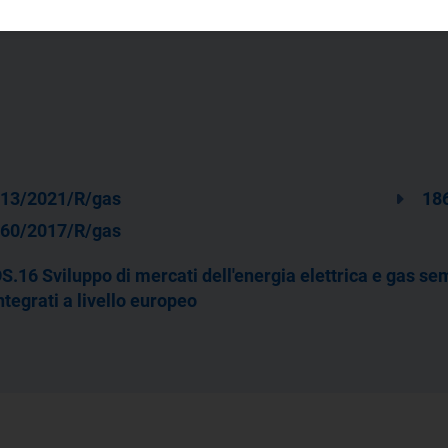
13/2021/R/gas
18
60/2017/R/gas
S.16 Sviluppo di mercati dell'energia elettrica e gas sem
ntegrati a livello europeo