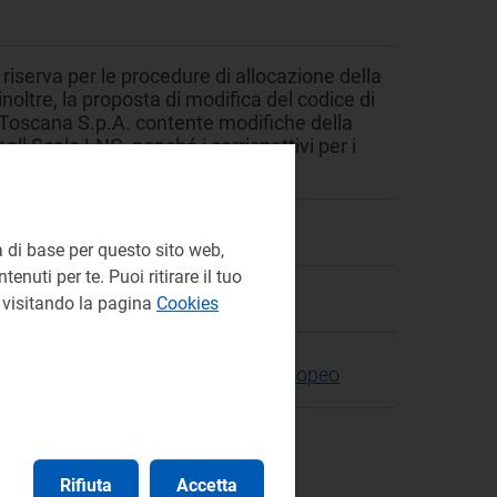
 riserva per le procedure di allocazione della
inoltre, la proposta di modifica del codice di
 Toscana S.p.A. contente modifiche della
Small Scale LNG, nonché i corrispettivi per i
à Ambientale
 di base per questo sito web,
enuti per te. Puoi ritirare il tuo
e visitando la pagina
Cookies
ù efficienti e integrati a livello europeo
Rifiuta
Accetta