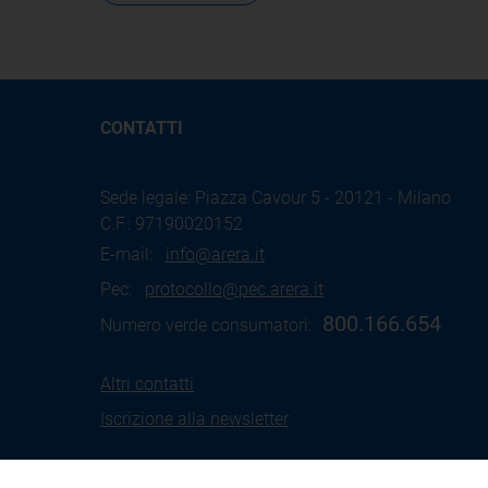
CONTATTI
Sede legale: Piazza Cavour 5 - 20121 - Milano
C.F.: 97190020152
E-mail:
info@arera.it
Pec:
protocollo@pec.arera.it
800.166.654
Numero verde consumatori:
Altri contatti
Iscrizione alla newsletter