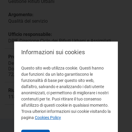
Gestione Rifiuti Urbani
Argomento:
Qualità del servizio
Ufficio responsabile:
DRIF Direzione Ciclo dei Rifiuti Urbani e Assimilati
Informazioni sui cookies
Procedimento:
Deliberazioni: 226/2018/R/RIF 444/2019/R/RIF
Questo sito web utilizza cookie. Questi hanno
Documenti per la consultazione: 352/2019/R/RIF
72/2021/R/RIF 422/2021/R/RIF
due funzioni: da un lato garantiscono le
funzionalità di base per questo sito web,
dall'altro, salvando e analizzando i dati utente
Riunione:
anonimizzati, ci permettono di migliorare i nostri
1188
contenuti per te. Puoi ritirare il tuo consenso
all'utilizzo di questi cookie in qualsiasi momento.
Trova ulteriori informazioni sui cookie visitando la
pagina
Cookies Policy