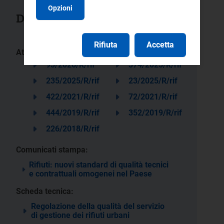
Opzioni
Documenti collegati
Rifiuta
Accetta
Atti:
93/2026/R/rif
374/2025/R/rif
235/2025/R/rif
23/2025/R/rif
422/2021/R/rif
72/2021/R/rif
444/2019/R/rif
352/2019/R/rif
226/2018/R/rif
Comunicati stampa:
Rifiuti: nuovi standard di qualità tecnici
e contrattuali omogenei nel Paese
Scheda tecnica:
Regolazione della qualità del servizio
di gestione dei rifiuti urbani