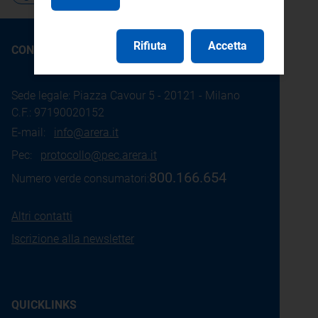
Rifiuta
Accetta
CONTATTI
Sede legale: Piazza Cavour 5 - 20121 - Milano
C.F.: 97190020152
E-mail:
info@arera.it
Pec:
protocollo@pec.arera.it
800.166.654
Numero verde consumatori:
Altri contatti
Iscrizione alla newsletter
QUICKLINKS