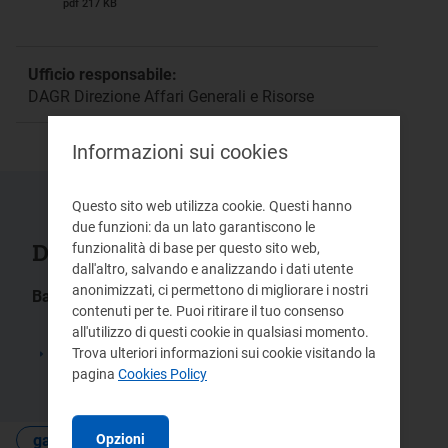
pdf 217 KB
Ufficio responsabile:
DAGR Direzione Affari Generali e Risorse
Informazioni sui cookies
Questo sito web utilizza cookie. Questi hanno
due funzioni: da un lato garantiscono le
Documenti collegati
funzionalità di base per questo sito web,
dall'altro, salvando e analizzando i dati utente
anonimizzati, ci permettono di migliorare i nostri
Bandi gara:
contenuti per te. Puoi ritirare il tuo consenso
Fornitura annuale di carta (riciclata e
all'utilizzo di questi cookie in qualsiasi momento.
non riciclata) per fotocopiatrici e
Trova ulteriori informazioni sui cookie visitando la
stampanti degli Uffici di Milano e di
pagina
Cookies Policy
Roma dell’Autorità
Opzioni
gare e contratti