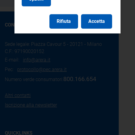
Rifiuta
Accetta
CONTATTI
Sede legale: Piazza Cavour 5 - 20121 - Milano
C.F.: 97190020152
E-mail:
info@arera.it
Pec:
protocollo@pec.arera.it
800.166.654
Numero verde consumatori:
Altri contatti
Iscrizione alla newsletter
QUICKLINKS