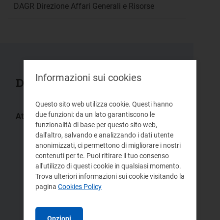
DAGR Direzione Affari Generali e Risorse
Informazioni sui cookies
Documenti collegati
Questo sito web utilizza cookie. Questi hanno
due funzioni: da un lato garantiscono le
Atti:
funzionalità di base per questo sito web,
79/2024/A
80/2024/A
dall'altro, salvando e analizzando i dati utente
81/2024/A
82/2024/A
anonimizzati, ci permettono di migliorare i nostri
contenuti per te. Puoi ritirare il tuo consenso
83/2024/A
356/2023/A
all'utilizzo di questi cookie in qualsiasi momento.
355/2023/A
353/2023/A
Trova ulteriori informazioni sui cookie visitando la
pagina
Cookies Policy
357/2023/A
354/2023/A
200/2023/A
Opzioni