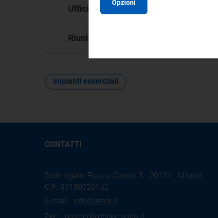
Opzioni
DM
Ufficio responsabile:
12
Riunione:
impianti essenziali
CONTATTI
Sede legale: Piazza Cavour 5 - 20121 - Milano
C.F.: 97190020152
E-mail:
info@arera.it
Pec:
protocollo@pec.arera.it