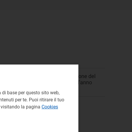
modifiche ai criteri di determinazione del
dell’impianto essenziale Iges, per l’anno
l dispacciamento.
 di base per questo sito web,
enuti per te. Puoi ritirare il tuo
e visitando la pagina
Cookies