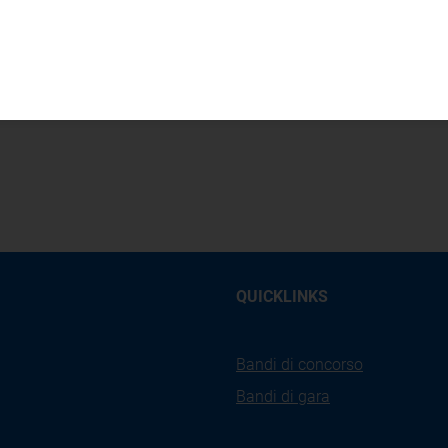
EA Direzione Mercati Energia all'Ingrosso e Sostenibilit
14
QUICKLINKS
Bandi di concorso
Bandi di gara