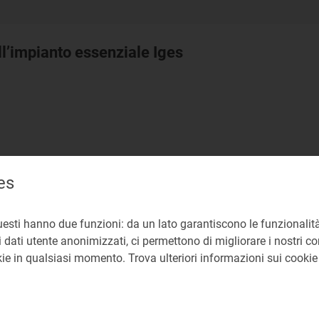
ll’impianto essenziale Iges
es
presente provvedimento è finalizzato ad apportare alcune 
to variabile riconosciuto di una delle unità di produzione 
1, a seguito dell’istanza avanzata dal relativo utente de
uesti hanno due funzioni: da un lato garantiscono le funzionalità
 dati utente anonimizzati, ci permettono di migliorare i nostri cont
spacciamento
okie in qualsiasi momento. Trova ulteriori informazioni sui cooki
ianti di produzione elettrica essenziali