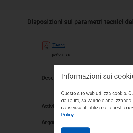
Disposizioni sui parametri tecnici de
Testo
pdf 201 KB
Informazioni sui cooki
Il 
Descrizione:
cos
202
Questo sito web utilizza cookie. Q
dall'altro, salvando e analizzando i
Di
Attività:
consenso all'utilizzo di questi co
Policy
Imp
Argomento: