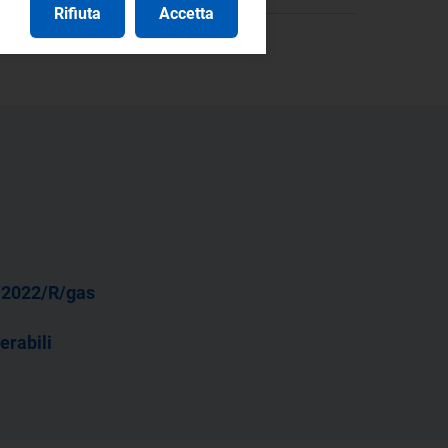
Rifiuta
Accetta
/2022/R/gas
erabili