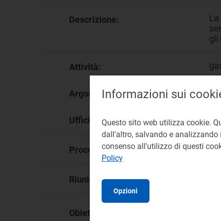
La 
Descrizione:
ser
gli
ga
Attività:
Ser
Informazioni sui cooki
Argomento:
DM
Ufficio responsabile:
Questo sito web utilizza cookie. Q
dall'altro, salvando e analizzando i
consenso all'utilizzo di questi co
DC
Procedimento:
Policy
12
Riunione:
Opzioni
Obiettivo Strategico:
OS.