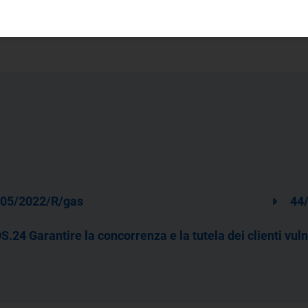
05/2022/R/gas
44
S.24 Garantire la concorrenza e la tutela dei clienti vuln