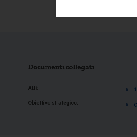
Documenti collegati
Atti:
1
Obiettivo strategico:
O