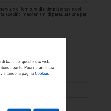
rvizio di fornitura di ultima istanza e del
enta specifici meccanismi di perequazione per
Energia
 di base per questo sito web,
enuti per te. Puoi ritirare il tuo
e visitando la pagina
Cookies
li