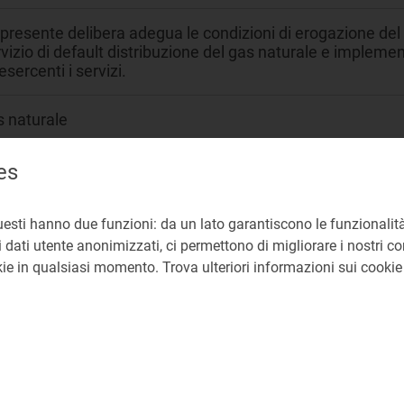
presente delibera adegua le condizioni di erogazione del se
vizio di default distribuzione del gas naturale e implem
 esercenti i servizi.
s naturale
vizi di ultima istanza (FUI e FDD)
es
RT Direzione Mercati Retail e Tutele dei Consumatori di 
uesti hanno due funzioni: da un lato garantiscono le funzionalità
 dati utente anonimizzati, ci permettono di migliorare i nostri cont
okie in qualsiasi momento. Trova ulteriori informazioni sui cooki
O 105/2022/R/gas; delibera 44/2022/R/gas
14bis
24 Garantire la concorrenza e la tutela dei clienti vulnerabi