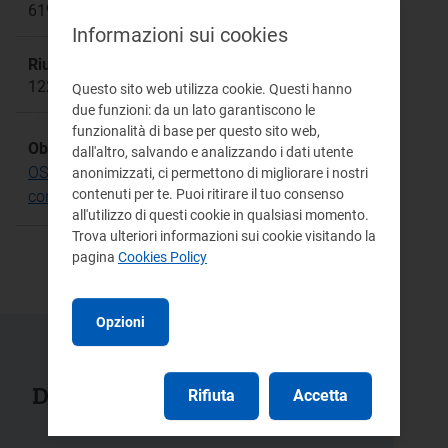
619/2022/R/com
Informazioni sui cookies
Riunione:
1229
Questo sito web utilizza cookie. Questi hanno
due funzioni: da un lato garantiscono le
funzionalità di base per questo sito web,
Obiettivo Strategico:
dall'altro, salvando e analizzando i dati utente
OS.2 Rafforzare le tutele per i consumatori in
anonimizzati, ci permettono di migliorare i nostri
contenuti per te. Puoi ritirare il tuo consenso
condizioni di disagio
all'utilizzo di questi cookie in qualsiasi momento.
Trova ulteriori informazioni sui cookie visitando la
pagina
Cookies Policy
Opzioni
Documenti collegati
Rifiuta
Accetta