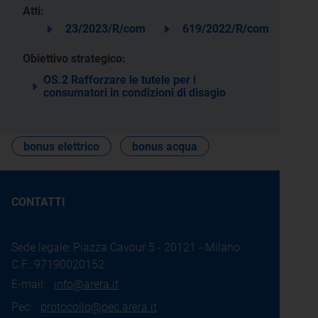
Atti:
23/2023/R/com
619/2022/R/com
Obiettivo strategico:
OS.2 Rafforzare le tutele per i
consumatori in condizioni di disagio
bonus elettrico
bonus acqua
CONTATTI
Sede legale: Piazza Cavour 5 - 20121 - Milano
C.F.: 97190020152
E-mail:
info@arera.it
Pec:
protocollo@pec.arera.it