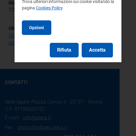
Trova ulteriori informazioni sui cookie visitando la
Riunione:
pagina
Cookies Policy
1229
Opzioni
Obiettivo Strategico:
OS.20 Promuovere strumenti per supportare il
riordino degli assetti del settore ambientale
Rifiuta
Accetta
CONTATTI
Sede legale: Piazza Cavour 5 - 20121 - Milano
C.F.: 97190020152
E-mail:
info@arera.it
Pec:
protocollo@pec.arera.it