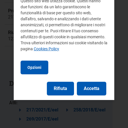
Questo sito web utilizza cookie. Questi hanno
due funzioni: da un lato garantiscono le
Procedimento:
funzionalità di base per questo sito web,
217/2021/E/EEL
dall'altro, salvando e analizzando i dati utente
anonimizzati, ci permettono di migliorare i nostri
contenuti per te. Puoi ritirare il tuo consenso
Riunione:
all'utilizzo di questi cookie in qualsiasi momento.
1231
Trova ulteriori informazioni sui cookie visitando la
pagina
Cookies Policy
Opzioni
Documenti collegati
Rifiuta
Accetta
Atti:
217/2021/E/eel
258/2018/E/eel
269/2017/E/eel