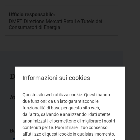
Ufficio responsabile:
DMRT Direzione Mercati Retail e Tutele dei
Consumatori di Energia
Documenti collegati
Informazioni sui cookies
Questo sito web utilizza cookie. Questi hanno
Atti:
due funzioni: da un lato garantiscono le
7/2023 -
5/2023 -
funzionalità di base per questo sito web,
DMRT
DMRT
4/2023 -
dall'altro, salvando e analizzando i dati utente
DMRT
anonimizzati, ci permettono di migliorare i nostri
contenuti per te. Puoi ritirare il tuo consenso
Bandi gara:
all'utilizzo di questi cookie in qualsiasi momento.