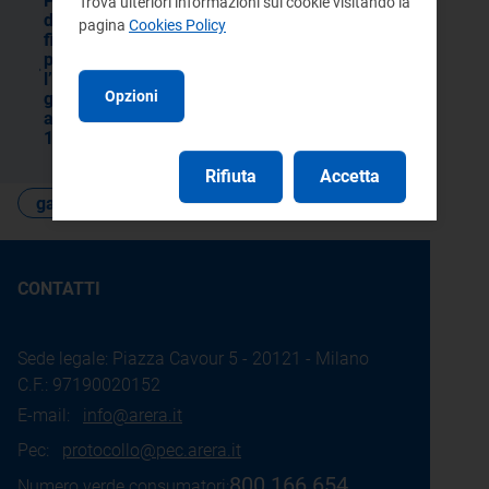
Procedura telematica per l’affidamento
Trova ulteriori informazioni sui cookie visitando la
di un servizio di supporto specialistico ai
pagina
Cookies Policy
fini dell’ottimizzazione del disegno delle
procedure concorsuali per
l’assegnazione del servizio a tutele
Opzioni
graduali per i clienti finali domestici di cui
all’art. 1, comma 60 della legge n.
124/17
Rifiuta
Accetta
gare e contratti
CONTATTI
Sede legale: Piazza Cavour 5 - 20121 - Milano
C.F.: 97190020152
E-mail:
info@arera.it
Pec:
protocollo@pec.arera.it
800.166.654
Numero verde consumatori: