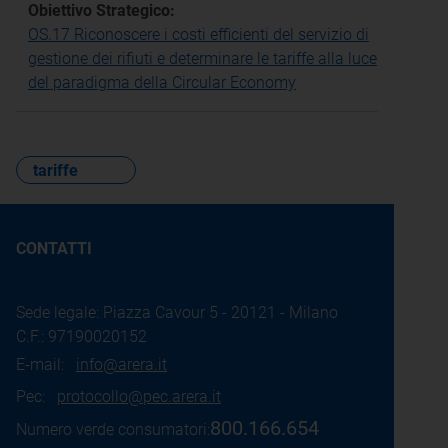
Obiettivo Strategico:
OS.17 Riconoscere i costi efficienti del servizio di
gestione dei rifiuti e determinare le tariffe alla luce
del paradigma della Circular Economy
tariffe
CONTATTI
Sede legale: Piazza Cavour 5 - 20121 - Milano
C.F.: 97190020152
E-mail:
info@arera.it
Pec:
protocollo@pec.arera.it
800.166.654
Numero verde consumatori: