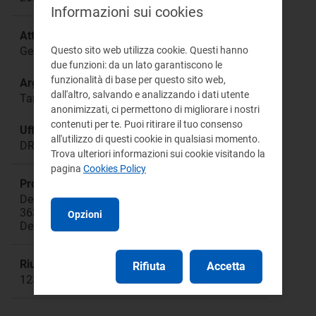
Informazioni sui cookies
Attività:
Questo sito web utilizza cookie. Questi hanno
Gestione Rifiuti Urbani e Assimilati
due funzioni: da un lato garantiscono le
funzionalità di base per questo sito web,
Argomento:
dall'altro, salvando e analizzando i dati utente
Tariffe - approvazione
anonimizzati, ci permettono di migliorare i nostri
contenuti per te. Puoi ritirare il tuo consenso
Ufficio responsabile:
all'utilizzo di questi cookie in qualsiasi momento.
DRIF Direzione Ciclo dei Rifiuti Urbani e Assimilati
Trova ulteriori informazioni sui cookie visitando la
pagina
Cookies Policy
Procedimento:
Deliberazioni: 443/2019/R/RIF 57/2020/R/RIF
363/2021/R/RIF 459/2021/R/RIF 68/2022/R/RIF
Opzioni
Determinazione 02/DRIF/2021
Riunione:
Rifiuta
Accetta
1236a