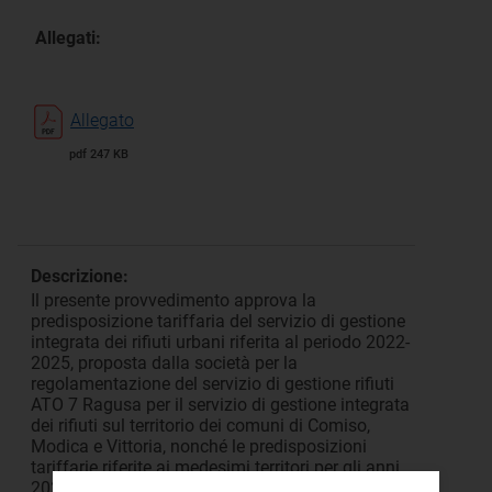
Allegati:
Allegato
pdf 247 KB
Descrizione:
Il presente provvedimento approva la
predisposizione tariffaria del servizio di gestione
integrata dei rifiuti urbani riferita al periodo 2022-
2025, proposta dalla società per la
regolamentazione del servizio di gestione rifiuti
ATO 7 Ragusa per il servizio di gestione integrata
dei rifiuti sul territorio dei comuni di Comiso,
Modica e Vittoria, nonché le predisposizioni
tariffarie riferite ai medesimi territori per gli anni
2020 e 2021