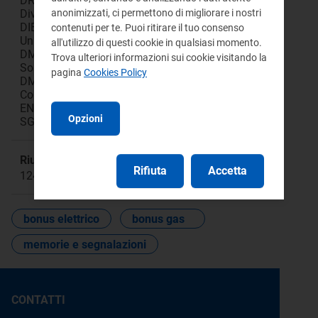
DREI Direzione Relazioni Esterne e Istituzionali,
anonimizzati, ci permettono di migliorare i nostri
Divulgazione e Documentazione
DIEU Direzione Infrastrutture Energia e
contenuti per te. Puoi ritirare il tuo consenso
Unbundling
all'utilizzo di questi cookie in qualsiasi momento.
DMEA Direzione Mercati Energia all'Ingrosso e
Trova ulteriori informazioni sui cookie visitando la
Sostenibilità Ambientale
pagina
Cookies Policy
DMRT Direzione Mercati Retail e Tutele dei
Consumatori di Energia
ENERGIA Divisione Energia
Opzioni
SGE Segretariato Generale
Riunione:
Rifiuta
Accetta
1246a
bonus elettrico
bonus gas
memorie e segnalazioni
CONTATTI