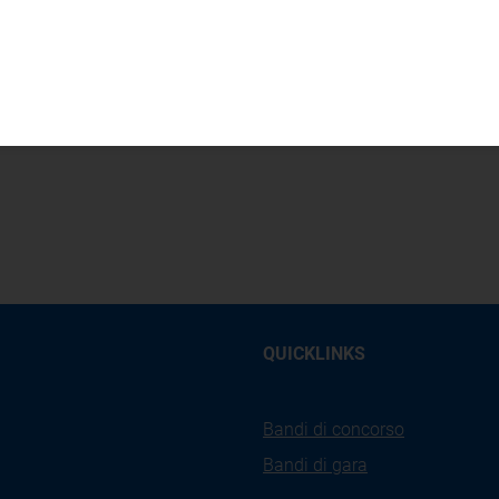
EA Direzione Mercati Energia all'Ingrosso e Sostenibilit
55a
QUICKLINKS
Bandi di concorso
Bandi di gara