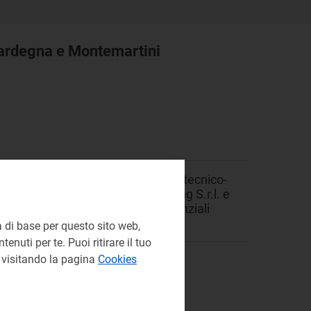
Sardegna e Montemartini
o alle istanze su alcuni parametri tecnico-
uto, presentate da Alperia Trading S.r.l. e
spettivamente, degli impianti essenziali
i, per l’anno 2023.
 di base per questo sito web,
enuti per te. Puoi ritirare il tuo
e visitando la pagina
Cookies