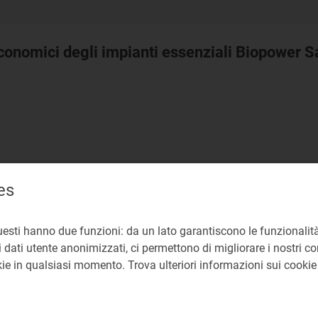
economici degli impianti essenziali Biopower 
 il presente provvedimento, l’Autorità si esprime in merit
es
nomici per la determinazione del costo variabile riconosci
a Energia S.p.A., in relazione alle unità di produzione, ri
opower Sardegna, per gli anni 2022 e 2023, e Montemartin
uesti hanno due funzioni: da un lato garantiscono le funzionalità
 dati utente anonimizzati, ci permettono di migliorare i nostri cont
okie in qualsiasi momento. Trova ulteriori informazioni sui cooki
spacciamento
ianti di produzione elettrica essenziali