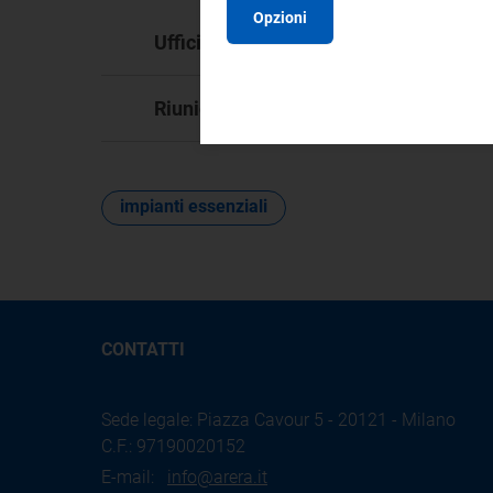
Opzioni
DM
Ufficio responsabile:
12
Riunione:
impianti essenziali
CONTATTI
Sede legale: Piazza Cavour 5 - 20121 - Milano
C.F.: 97190020152
E-mail:
info@arera.it