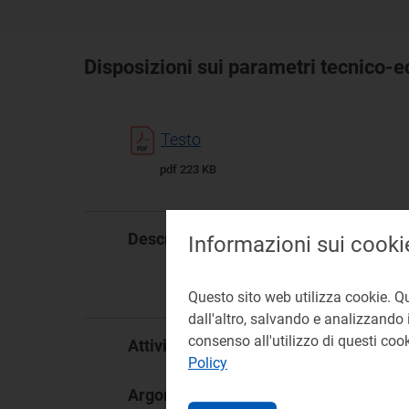
Disposizioni sui parametri tecnico-
Testo
pdf 223 KB
Con
Descrizione:
Informazioni sui cooki
eco
Ace
Bi
Questo sito web utilizza cookie. Q
dall'altro, salvando e analizzando i
consenso all'utilizzo di questi co
Di
Attività:
Policy
Imp
Argomento: