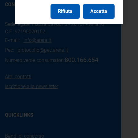
CONTATTI
Rifiuta
Accetta
Sede legale: Piazza Cavour 5 - 20121 - Milano
C.F.: 97190020152
E-mail:
info@arera.it
Pec:
protocollo@pec.arera.it
800.166.654
Numero verde consumatori:
Altri contatti
Iscrizione alla newsletter
QUICKLINKS
Bandi di concorso