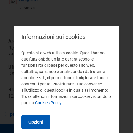
pdf 284 KB
Informazioni sui cookies
Argomento:
Recepimento di ipotesi di accordo in materia di
Questo sito web utilizza cookie. Questi hanno
valutazione del personale ARERA anno 2023
due funzioni: da un lato garantiscono le
funzionalità di base per questo sito web,
Ufficio responsabile:
dall'altro, salvando e analizzando i dati utente
DAGR Direzione Affari Generali e Risorse
anonimizzati, ci permettono di migliorare i nostri
contenuti per te. Puoi ritirare il tuo consenso
Riunione:
all'utilizzo di questi cookie in qualsiasi momento.
1270
Trova ulteriori informazioni sui cookie visitando la
pagina
Cookies Policy
personale
Opzioni