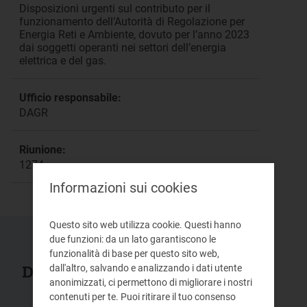
Disposizioni urgenti sul contributo per il
funzionamento dell’Autorità di Regolazione per
Energia Reti e Ambiente, dovuto per l’anno 2023
dai soggetti operanti nei settori dell’energia
elettrica e del gas.
Ufficio responsabile:
DAGR
Riunione:
1274
Informazioni sui cookies
Questo sito web utilizza cookie. Questi hanno
due funzioni: da un lato garantiscono le
funzionalità di base per questo sito web,
Documenti collegati
dall'altro, salvando e analizzando i dati utente
anonimizzati, ci permettono di migliorare i nostri
contenuti per te. Puoi ritirare il tuo consenso