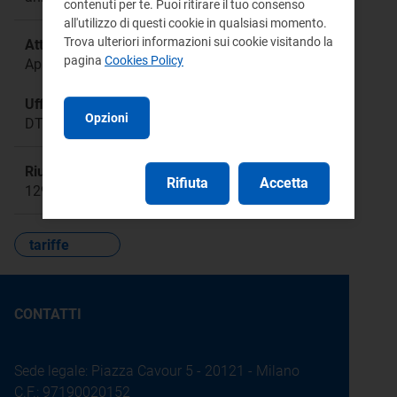
contenuti per te. Puoi ritirare il tuo consenso
all'utilizzo di questi cookie in qualsiasi momento.
Trova ulteriori informazioni sui cookie visitando la
Attività:
pagina
Cookies Policy
Approvazione tariffaria
Ufficio responsabile:
Opzioni
DTAC
Riunione:
Rifiuta
Accetta
1290
tariffe
CONTATTI
Sede legale: Piazza Cavour 5 - 20121 - Milano
C.F.: 97190020152