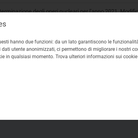
erminazione degli oneri nucleari per l'anno 2021. Modifi
6/2022/R/eel e 529/2022/R/eel.
es
nsuntivazione oneri decommissioning 2021
uesti hanno due funzioni: da un lato garantiscono le funzionalità
 dati utente anonimizzati, ci permettono di migliorare i nostri cont
ri nucleari
okie in qualsiasi momento. Trova ulteriori informazioni sui cooki
SME
92 bis