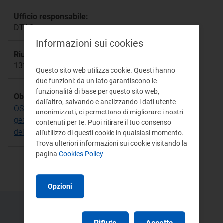
Ufficio responsabile:
DTAC
Informazioni sui cookies
Riunione:
1312
Questo sito web utilizza cookie. Questi hanno
due funzioni: da un lato garantiscono le
funzionalità di base per questo sito web,
Obiettivo Strategico:
dall'altro, salvando e analizzando i dati utente
OS.17 Riconoscere i costi efficienti del servizio di
anonimizzati, ci permettono di migliorare i nostri
gestione dei rifiuti e determinare le tariffe alla luce
contenuti per te. Puoi ritirare il tuo consenso
del paradigma della Circular Economy
all'utilizzo di questi cookie in qualsiasi momento.
Trova ulteriori informazioni sui cookie visitando la
pagina
Cookies Policy
Opzioni
Rifiuta
Accetta