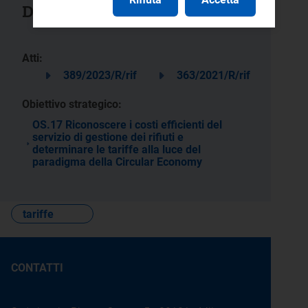
Documenti collegati
Atti:
389/2023/R/rif
363/2021/R/rif
Obiettivo strategico:
OS.17 Riconoscere i costi efficienti del
servizio di gestione dei rifiuti e
determinare le tariffe alla luce del
paradigma della Circular Economy
tariffe
CONTATTI