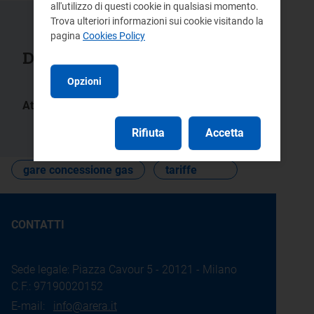
all'utilizzo di questi cookie in qualsiasi momento.
Trova ulteriori informazioni sui cookie visitando la
pagina
Cookies Policy
Documenti collegati
Opzioni
Atti:
296/2024/R/gas
Rifiuta
Accetta
gare concessione gas
tariffe
CONTATTI
Sede legale: Piazza Cavour 5 - 20121 - Milano
C.F.: 97190020152
E-mail:
info@arera.it