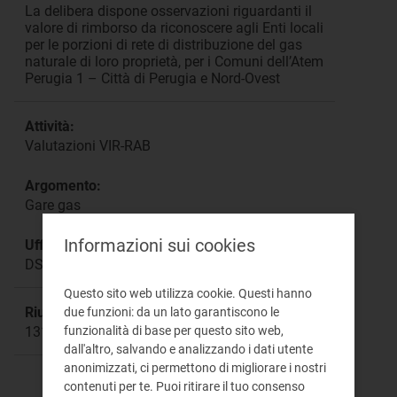
La delibera dispone osservazioni riguardanti il
valore di rimborso da riconoscere agli Enti locali
per le porzioni di rete di distribuzione del gas
naturale di loro proprietà, per i Comuni dell’Atem
Perugia 1 – Città di Perugia e Nord-Ovest
Attività:
Valutazioni VIR-RAB
Argomento:
Gare gas
Informazioni sui cookies
Ufficio responsabile:
DSME
Questo sito web utilizza cookie. Questi hanno
Riunione:
due funzioni: da un lato garantiscono le
funzionalità di base per questo sito web,
1314
dall'altro, salvando e analizzando i dati utente
anonimizzati, ci permettono di migliorare i nostri
contenuti per te. Puoi ritirare il tuo consenso