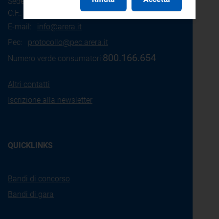
Sede legale: Piazza Cavour 5 - 20121 - Milano
C.F.: 97190020152
E-mail:
info@arera.it
Pec:
protocollo@pec.arera.it
800.166.654
Numero verde consumatori:
Altri contatti
Iscrizione alla newsletter
QUICKLINKS
Bandi di concorso
Bandi di gara