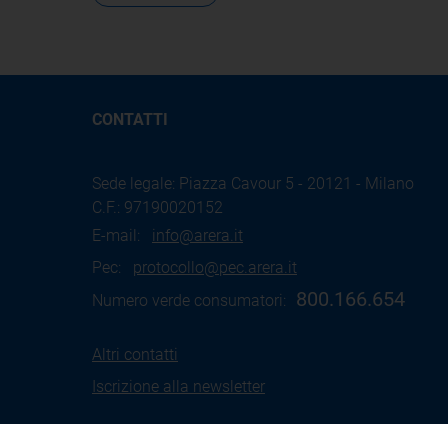
CONTATTI
Sede legale: Piazza Cavour 5 - 20121 - Milano
C.F.: 97190020152
E-mail:
info@arera.it
Pec:
protocollo@pec.arera.it
800.166.654
Numero verde consumatori:
Altri contatti
Iscrizione alla newsletter