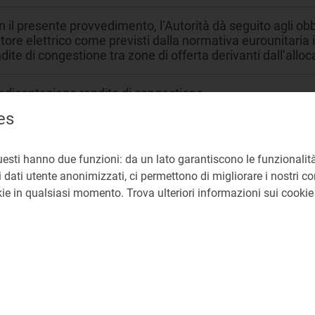
 il presente provvedimento, l’Autorità dà seguito agli obb
tore elettrico come previsti dalla normativa eurounitaria i
dite di congestione tra zone di offerta derivanti dall’allo
ndicontazione rendite di congestione
es
cati all'ingrosso
uesti hanno due funzioni: da un lato garantiscono le funzionalità
U
 dati utente anonimizzati, ci permettono di migliorare i nostri cont
okie in qualsiasi momento. Trova ulteriori informazioni sui cooki
33a
21 Sviluppare mercati elettrici efficienti e integrati per la