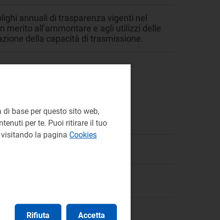
lighi annuali di trasparenza vigenti nel
n merito all’ammontare e agli utilizzi delle
cazione della capacità di trasmissione.
 di base per questo sito web,
enuti per te. Puoi ritirare il tuo
e visitando la pagina
Cookies
 transizione energetica
Rifiuta
Accetta