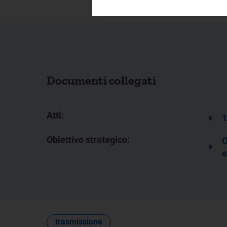
Documenti collegati
Atti:
1
Obiettivo strategico:
O
e
trasmissione