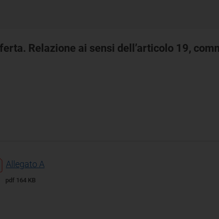
fferta. Relazione ai sensi dell’articolo 19, co
Allegato A
pdf 164 KB