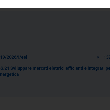
19/2026/I/eel
137
S.21 Sviluppare mercati elettrici efficienti e integrati p
nergetica