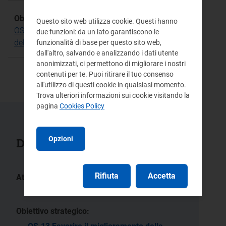
Obiettivo Strategico:
Questo sito web utilizza cookie. Questi hanno
OS.13 Favorire il miglioramento della qualità e
due funzioni: da un lato garantiscono le
dell'efficienza delle infrastrutture idriche
funzionalità di base per questo sito web,
dall'altro, salvando e analizzando i dati utente
anonimizzati, ci permettono di migliorare i nostri
contenuti per te. Puoi ritirare il tuo consenso
all'utilizzo di questi cookie in qualsiasi momento.
Trova ulteriori informazioni sui cookie visitando la
pagina
Cookies Policy
Opzioni
Documenti collegati
Rifiuta
Accetta
Atti:
401/2025/I/idr
Obiettivo strategico: