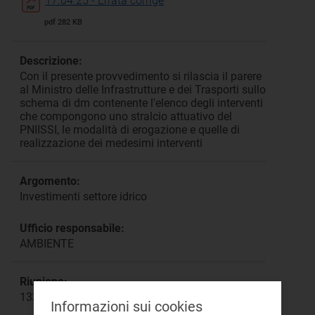
17.04.25 - Errata corrige
pdf 282 KB
Descrizione:
Con il presente provvedimento si rilascia il parere
al Ministro delle Infrastrutture e dei Trasporti sullo
schema di dm contenente l'elenco degli interventi
che compongono uno stralcio attuativo del
PNIISSI, le modalità di erogazione e quelle di
realizzazione dei medesimi interventi
Argomento:
Investimenti settore idrico
Ufficio responsabile:
AMBIENTE
Riunione:
1334a
Informazioni sui cookies