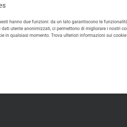
es
mpravendita energia elettrica
uesti hanno due funzioni: da un lato garantiscono le funzionalità
enti energivori
 dati utente anonimizzati, ci permettono di migliorare i nostri cont
okie in qualsiasi momento. Trova ulteriori informazioni sui cooki
ME
35a