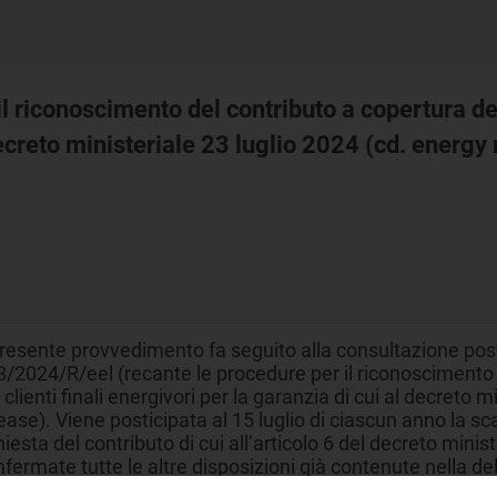
riconoscimento del contributo a copertura dei c
decreto ministeriale 23 luglio 2024 (cd. energy
 presente provvedimento fa seguito alla consultazione po
/2024/R/eel (recante le procedure per il riconoscimento d
 clienti finali energivori per la garanzia di cui al decreto 
ease). Viene posticipata al 15 luglio di ciascun anno la s
hiesta del contributo di cui all’articolo 6 del decreto mini
fermate tutte le altre disposizioni già contenute nella d