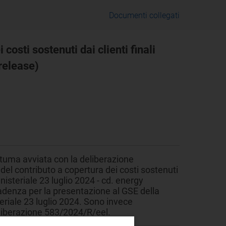
Documenti collegati
osti sostenuti dai clienti finali
 release)
stuma avviata con la deliberazione
el contributo a copertura dei costi sostenuti
ministeriale 23 luglio 2024 - cd. energy
cadenza per la presentazione al GSE della
steriale 23 luglio 2024. Sono invece
eliberazione 583/2024/R/eel.