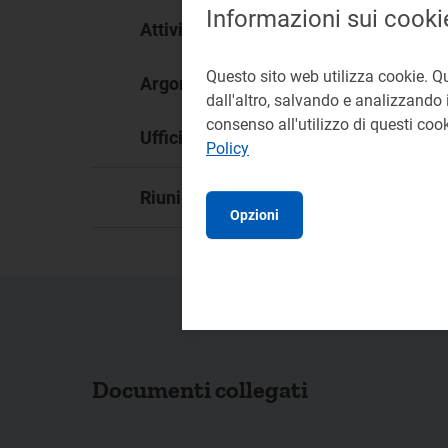
Informazioni sui cooki
Co
Attività:
Questo sito web utilizza cookie. Q
Cli
Argomento:
dall'altro, salvando e analizzando i
consenso all'utilizzo di questi co
DI
Ufficio responsabile:
Policy
13
Riunione:
Opzioni
Documenti collegati