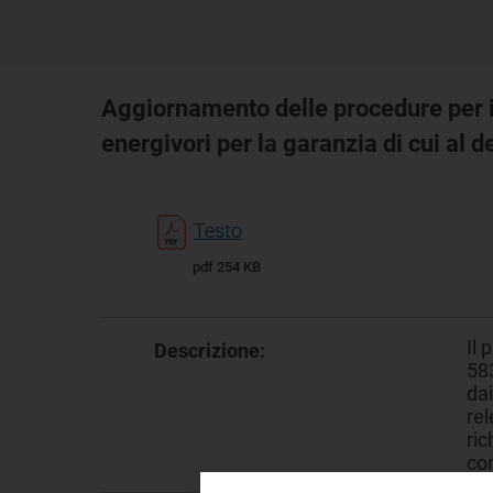
Aggiornamento delle procedure per il 
energivori per la garanzia di cui al 
Testo
pdf 254 KB
Il
Descrizione:
583
dai
rel
ric
con