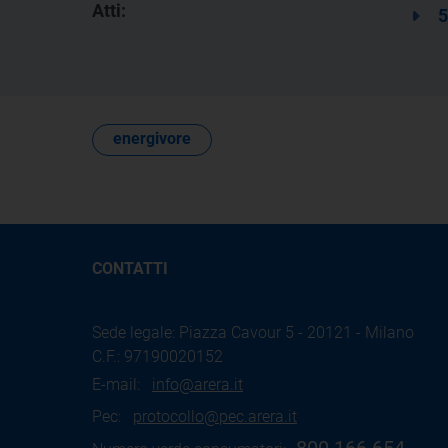
Atti:
5
energivore
CONTATTI
Sede legale: Piazza Cavour 5 - 20121 - Milano
C.F.: 97190020152
E-mail:
info@arera.it
Pec:
protocollo@pec.arera.it
800.166.654