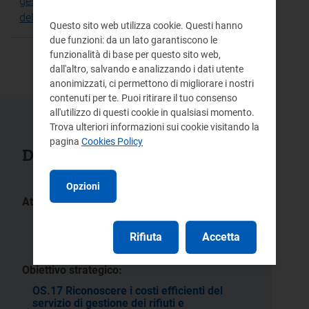
gestione dei rifiuti e determinare le tariffe alla luce
del paradigma della Circular Economy
Questo sito web utilizza cookie. Questi hanno
due funzioni: da un lato garantiscono le
funzionalità di base per questo sito web,
dall'altro, salvando e analizzando i dati utente
anonimizzati, ci permettono di migliorare i nostri
contenuti per te. Puoi ritirare il tuo consenso
all'utilizzo di questi cookie in qualsiasi momento.
Trova ulteriori informazioni sui cookie visitando la
pagina
Cookies Policy
Documenti collegati
Opzioni
Atti:
396/2025/R/rif
248/2025/R/rif
Rifiuta
Accetta
56/2025/R/rif
Obiettivo strategico:
OS.17 Riconoscere i costi efficienti del
servizio di gestione dei rifiuti e