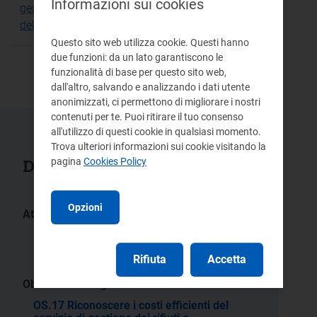
Informazioni sui cookies
gestione dei rifiuti e determinare le tariffe alla luce
del paradigma della Circular Economy
Questo sito web utilizza cookie. Questi hanno
due funzioni: da un lato garantiscono le
funzionalità di base per questo sito web,
dall'altro, salvando e analizzando i dati utente
anonimizzati, ci permettono di migliorare i nostri
contenuti per te. Puoi ritirare il tuo consenso
all'utilizzo di questi cookie in qualsiasi momento.
Trova ulteriori informazioni sui cookie visitando la
Documenti collegati
pagina
Cookies Policy
Opzioni
Atti:
397/2025/R/rif
180/2025/R/rif
57/2025/R/rif
Rifiuta
Accetta
Obiettivo strategico:
OS.17 Riconoscere i costi efficienti del