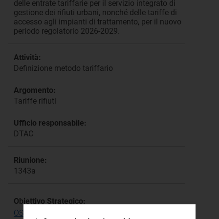
delle entrate tariffarie per il servizio integrato di
gestione dei rifiuti urbani, nonché delle tariffe di
accesso agli impianti di trattamento, per il nuovo
periodo regolatorio 2026-2029.
Attività:
Definizione metodo tariffario
Argomento:
Tariffe rifiuti
Ufficio responsabile:
DTAC
Riunione:
1343a
Obiettivo Strategico:
OS.17 Riconoscere i costi efficienti del servizio di