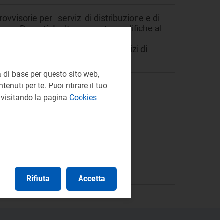
vvisorie per i servizi di distribuzione e di
one e Duereti. Inoltre, apporta modifiche al
ale delle tariffe provvisorie e, di
perequazione dei ricavi per i servizi di
 di base per questo sito web,
enuti per te. Puoi ritirare il tuo
e visitando la pagina
Cookies
Rifiuta
Accetta