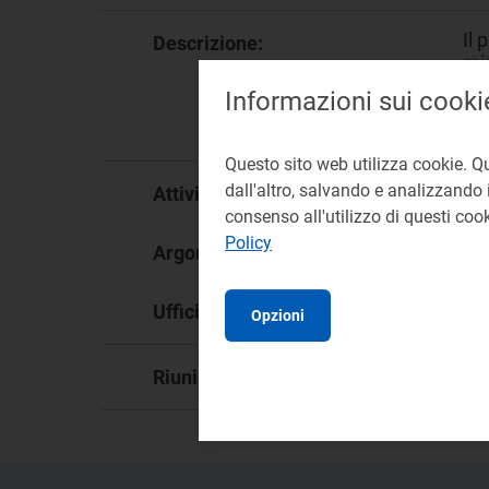
Il 
Descrizione:
mis
TIT
Informazioni sui cooki
con
dis
Questo sito web utilizza cookie. Q
reg
dall'altro, salvando e analizzando i
Attività:
consenso all'utilizzo di questi co
Policy
det
Argomento:
DI
Ufficio responsabile:
Opzioni
13
Riunione: