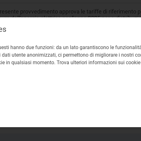
presente provvedimento approva le tariffe di riferimento pro
ura dell'energia elettrica per l'anno 2025 per e-distribuzi
 con riferimento ai termini previsti per l'approvazione annu
es
seguenza, alle tempistiche di erogazione degli acconti di 
tribuzione e misura.
uesti hanno due funzioni: da un lato garantiscono le funzionalità
olazione infrastrutturale distribuzione e misura
 dati utente anonimizzati, ci permettono di migliorare i nostri cont
okie in qualsiasi momento. Trova ulteriori informazioni sui cooki
erminazioni tariffarie
NE
44a