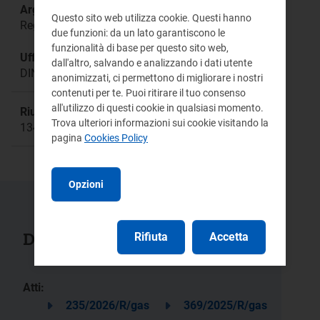
Argomento:
Questo sito web utilizza cookie. Questi hanno
Regolazione tariffaria
due funzioni: da un lato garantiscono le
funzionalità di base per questo sito web,
Ufficio responsabile:
dall'altro, salvando e analizzando i dati utente
DINE
anonimizzati, ci permettono di migliorare i nostri
contenuti per te. Puoi ritirare il tuo consenso
all'utilizzo di questi cookie in qualsiasi momento.
Riunione:
Trova ulteriori informazioni sui cookie visitando la
1346a
pagina
Cookies Policy
Opzioni
Documenti collegati
Rifiuta
Accetta
Atti:
235/2026/R/gas
369/2025/R/gas