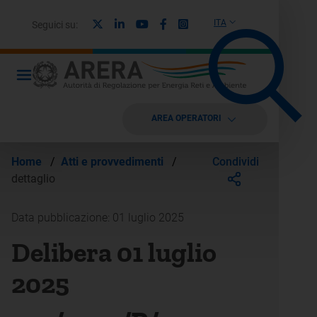
X
Linkedin
Youtube
Facebook
Instagram
ITA
Seguici su:
AREA OPERATORI
Condividi
Home
/
Atti e provvedimenti
/
dettaglio
Data pubblicazione: 01 luglio 2025
Delibera 01 luglio
2025