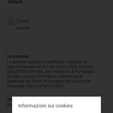
Allegati:
Tabelle
pdf 246 KB
Descrizione:
La delibera approva le tariffe per il servizio di
rigassificazione del Gnl per l’anno 2026, ai sensi
della RTRG 6PR GNL, per i terminali di Panigaglia,
Rovigo, Livorno e Piombino, e determina le
spettanze dei fattori di copertura dei ricavi e dei
conguagli relativi all'anno 2024.
Attività:
Informazioni sui cookies
Rigassificazione Gnl