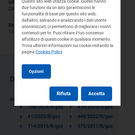
Questo sito web utilizza cookie. Questi hanno
Ufficio responsabile:
due funzioni: da un lato garantiscono le
DINE
funzionalità di base per questo sito web,
dall'altro, salvando e analizzando i dati utente
Riunione:
anonimizzati, ci permettono di migliorare i nostri
1351a
contenuti per te. Puoi ritirare il tuo consenso
all'utilizzo di questi cookie in qualsiasi momento.
Trova ulteriori informazioni sui cookie visitando la
pagina
Cookies Policy
Opzioni
Documenti collegati
Rifiuta
Accetta
Atti:
156/2024/R/gas
410/2023/R/gas
41/2023/R/gas
448/2022/R/gas
114/2019/R/gas
575/2017/R/gas