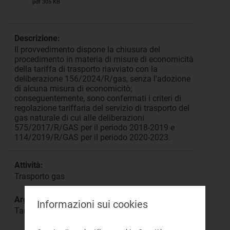
pdf 305 KB
Descrizione:
Il provvedimento dispone la chiusura del
procedimento in materia di misure di economicità
della tariffa di trasporto riavviato con la
deliberazione 156/2024/R/gas, senza l'adozione
di alcuna misura di economicitò;
conseguentemente, sono confermati i criteri di
regolazione tariffaria del servizio di trasporto del
gas naturale di cui alle deliberazioni
575/2017/R/GAS per il periodo 2018-2019 e
114/2019/R/GAS per il periodo 2020-2023.
Attività:
Trasporto gas
Argomento:
Informazioni sui cookies
Tariffe di trasporto del gas naturale