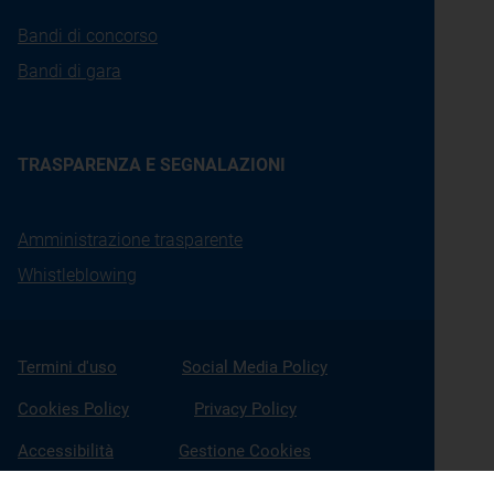
Bandi di concorso
Bandi di gara
TRASPARENZA E SEGNALAZIONI
Amministrazione trasparente
Whistleblowing
Termini d'uso
Social Media Policy
Cookies Policy
Privacy Policy
Accessibilità
Gestione Cookies
X
Linkedin
Youtube
Facebook
Instagram
Seguici su: