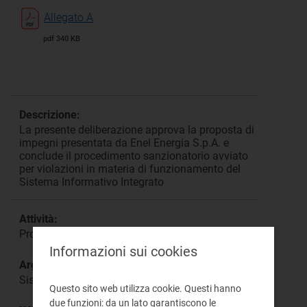
Allegato A
pdf 340 KB
Descrizione:
La presente deliberazione approva la proposta di
impegni presentata da Enel Energia S.p.A. e
conclude il procedimento sanzionatorio avviato
per violazioni in materia di funzionamento del
Sistema Informativo Integrato
Attività:
Procedimento Sanzionatorio
Informazioni sui cookies
Argomento:
Sistema Informativo Integrato
Questo sito web utilizza cookie. Questi hanno
due funzioni: da un lato garantiscono le