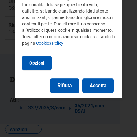
Ufficio responsabile:
funzionalità di base per questo sito web,
DSAI
dall'altro, salvando e analizzando i dati utente
anonimizzati, ci permettono di migliorare i nostri
contenuti per te. Puoi ritirare il tuo consenso
Riunione:
all'utilizzo di questi cookie in qualsiasi momento.
1359a
Trova ulteriori informazioni sui cookie visitando la
pagina
Cookies Policy
Opzioni
Documenti collegati
Rifiuta
Accetta
Atti:
35/2024/com -
337/2025/S/com
DSAI
sanzioni