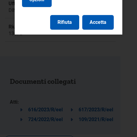
Ufficio responsabile:
DINE
Rifiuta
Accetta
Riunione:
1367a
Documenti collegati
Atti:
616/2023/R/eel
617/2023/R/eel
724/2022/R/eel
109/2021/R/eel