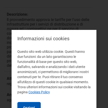
Descrizione:
Il provvedimento approva le tariffe per l'uso delle
infrastrutture per i servizi di distribuzione e di
misura ed i corrispettivi pe per il servizio di
connessione per i clienti domestici e non
domestici per l'anno 2026. Il provvedimento,
Informazioni sui cookies
inoltre, proroga i termini di chiusura del
procedimento di revisione dei criteri tariffari
parametrici per le imprese distributrici di minore
Questo sito web utilizza cookie. Questi hanno
dimensione, proroga le Direttive 2G per il
due funzioni: da un lato garantiscono le
prossimo triennio e la regolazione della qualità
funzionalità di base per questo sito web,
del servizio per un anno.
dall'altro, salvando e analizzando i dati utente
anonimizzati, ci permettono di migliorare i nostri
contenuti per te. Puoi ritirare il tuo consenso
Attività:
all'utilizzo di questi cookie in qualsiasi momento.
regolazione infrastrutturale
Trova ulteriori informazioni sui cookie visitando la
pagina
Cookies Policy
Argomento:
aggiornamento toriffario
Opzioni